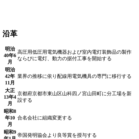
沿革
明治
高圧用低圧用電気機器および室内電灯装飾品の製作
40年6
ならびに電灯、動力の据付工事を開始する
月
明治
42年
業界の推移に依り配線用電気機具の専門に移行する
11月
大正
京都府京都市東山区山科四ノ宮山田町に分工場を新
13年4
設する
月
昭和8
年10
合名会社に組織変更する
月
昭和9
帝国発明協会より良等賞を授与する
年1月