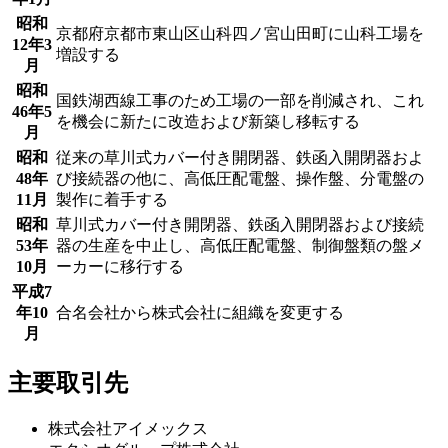
昭和
京都府京都市東山区山科四ノ宮山田町に山科工場を
12年3
増設する
月
昭和
国鉄湖西線工事のため工場の一部を削減され、これ
46年5
を機会に新たに改造および新築し移転する
月
昭和
従来の草川式カバー付き開閉器、鉄函入開閉器およ
48年
び接続器の他に、高低圧配電盤、操作盤、分電盤の
11月
製作に着手する
昭和
草川式カバー付き開閉器、鉄函入開閉器および接続
53年
器の生産を中止し、高低圧配電盤、制御盤類の盤メ
10月
ーカーに移行する
平成7
年10
合名会社から株式会社に組織を変更する
月
主要取引先
株式会社アイメックス