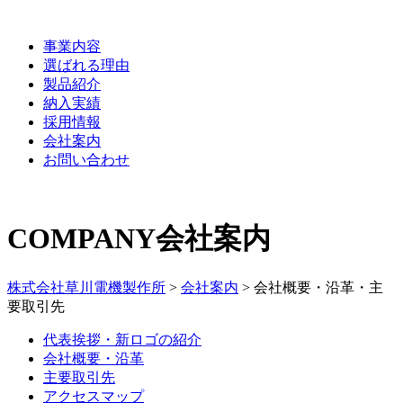
事業内容
選ばれる理由
製品紹介
納入実績
採用情報
会社案内
お問い合わせ
COMPANY
会社案内
株式会社草川電機製作所
>
会社案内
>
会社概要・沿革・主
要取引先
代表挨拶・新ロゴの紹介
会社概要・沿革
主要取引先
アクセスマップ