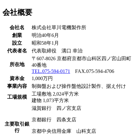
会社概要
会社名
株式会社草川電機製作所
創業
明治40年6月
設立
昭和58年1月
代表者名
代表取締役 溝口 幸治
〒607-8026 京都府京都市山科区四ノ宮山田町
所在地
40番地
TEL.075-594-0171
FAX.075-594-4706
資本金
1,000万円
事業内容
制御盤および操作盤他設計製作、据え付け
工場敷地 2,024平方米
工場規模
建物 1,073平方米
滋賀銀行 四ノ宮支店
京都銀行 四条支店
主要取引銀
行
京都中央信用金庫 山科支店